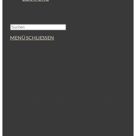
WEBSITE-
SUCHE
UMSCHALTEN
MENÜ
SCHLIESSEN
START
KV VERGLEICH
INTERNATIONALE KRANKENVERSICHERUNG
LANGZEIT AUSLANDSKRANKENVERSICHERUNG
KURZZEIT AUSLANDSKRANKENVERSICHERUNG
HAFTPFLICHT
RECHTSSCHUTZ
ÜBER RICI