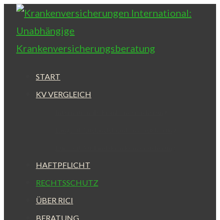
Zum
Inhalt
springen
START
KV VERGLEICH
Internationale Krankenversicherung
Langzeit Auslandskrankenversicherung
Kurzzeit Auslandskrankenversicherung
HAFTPFLICHT
RECHTSSCHUTZ
ÜBER RICI
BERATUNG